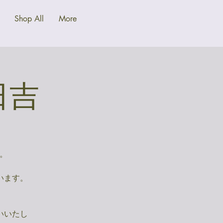
Shop All
More
@日吉
ン。
います。
いいたし