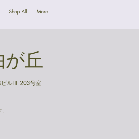
Shop All
More
@自由が丘
海ビルⅢ 203号室
す。