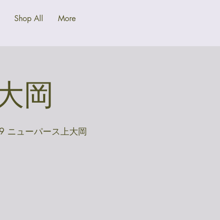
Shop All
More
@上大岡
-9 ニューパース上大岡