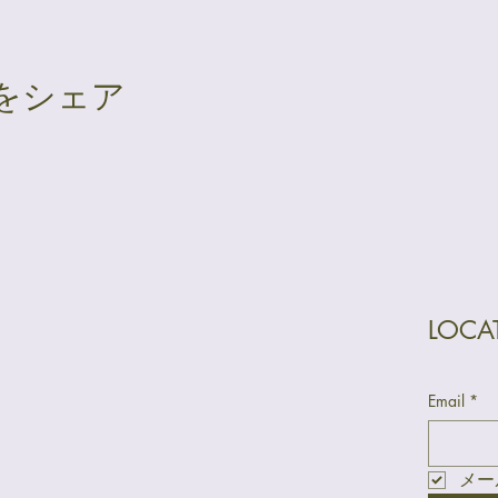
をシェア
LOC
Email
*
メー